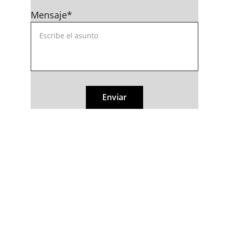
Mensaje*
Enviar
Intermaq 2000
PLANTA ECATEPEC:
Calle Guadalupe Victoria #10,